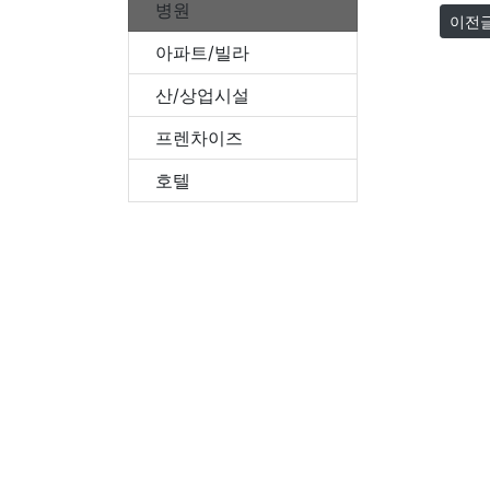
병원
이전
아파트/빌라
산/상업시설
프렌차이즈
호텔