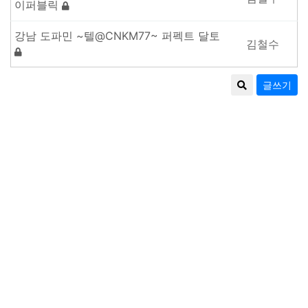
이퍼블릭
강남 도파민 ~텔@CNKM77~ 퍼펙트 달토
김철수
글쓰기